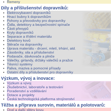
Řemeny
Díly a příšlušenství dopravníků:
Elektrovybavení dopravníků
Hnací bubny k dopravníkům
Pohony a převodovky pro dopravníky
Čidla, detektory a bezpečnostní spínače
Části přesypů
Kryty dopravníků
Separace a třídění materiálu
Detektory kovů
Stěrače na dopravníky
Úprava materiálu - drcení, mletí, trhání, atd.
Zásobníky, sila a příslušenství
Podavače, dávkovače a plniče
Válečky, girlandy, držáky válečků a pražce
Těsnící systémy
Paliva, maziva a pomocné přísady
Ostatní díly a příslušenství pro dopravníky
Výzkum, vývoj a inovace:
Výzkum a vývoj
Zkušebnictví, laboratoře a testování
Poradenství a vzdělávání
Dotace a projekty
Česká technologická platforma strojírenství
Těžba a příprava surovin, materiálů a polotovarů
:
Ocel a další slitiny kovu