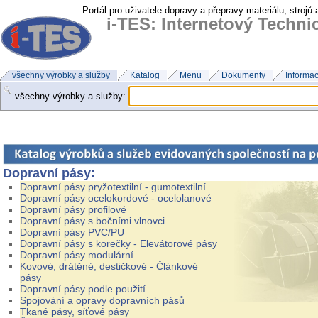
Portál pro uživatele dopravy a přepravy materiálu, strojů
i-TES: Internetový Techn
všechny výrobky a služby
Katalog
Menu
Dokumenty
Informa
všechny výrobky a služby:
Dopravní pásy:
Dopravní pásy pryžotextilní - gumotextilní
Dopravní pásy ocelokordové - ocelolanové
Dopravní pásy profilové
Dopravní pásy s bočními vlnovci
Dopravní pásy PVC/PU
Dopravní pásy s korečky - Elevátorové pásy
Dopravní pásy modulární
Kovové, drátěné, destičkové - Článkové
pásy
Dopravní pásy podle použití
Spojování a opravy dopravních pásů
Tkané pásy, síťové pásy