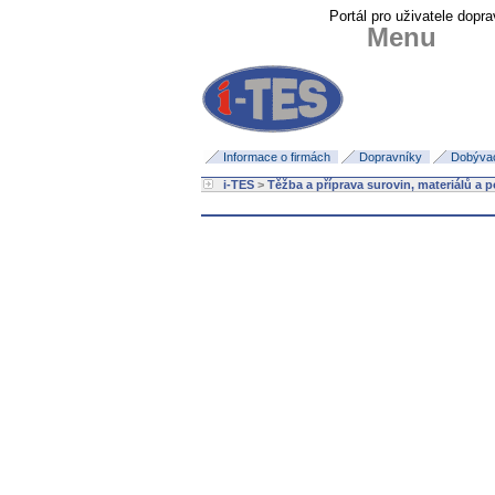
Portál pro uživatele dopra
Menu
Informace o firmách
Dopravníky
Dobývací
i-TES
>
Těžba a příprava surovin, materiálů a 