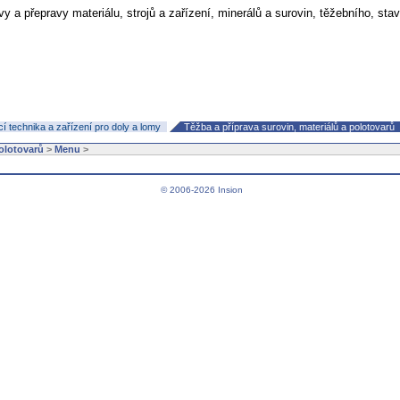
vy a přepravy materiálu, strojů a zařízení, minerálů a surovin, těžebního, st
 technika a zařízení pro doly a lomy
Těžba a příprava surovin, materiálů a polotovarů
polotovarů
>
Menu
>
© 2006-2026 Insion