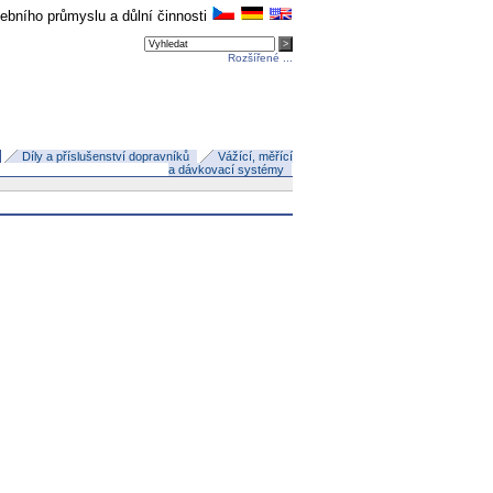
avebního průmyslu a důlní činnosti
Rozšířené ...
Díly a příslušenství dopravníků
Vážící, měřící
a dávkovací systémy