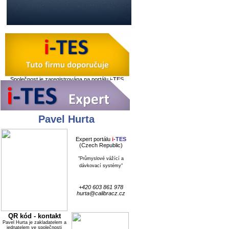
Společnost je zaregistrována na portálu i-TES
Pavel Hurta
Expert portálu
i
-TES
(Czech Republic)
"Průmyslové vážící a
dávkovací systémy"
+420 603 861 978
hurta@calibracz.cz
QR kód - kontakt
Pavel Hurta
je zakladatelem a
jednatelem ve společnosti