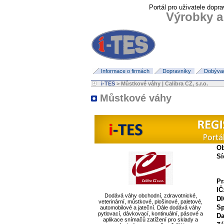
Portál pro uživatele dopra
Výrobky a
Informace o firmách
Dopravníky
Dobývací
i-TES
> Můstkové váhy | Calibra CZ, s.r.o.
Můstkové váhy
Ob
Sí
Pr
IČ
Dodává váhy obchodní, zdravotnické,
DI
veterinární, můstkové, plošinové, paletové,
Sp
automobilové a jateční. Dále dodává váhy
pytlovací, dávkovací, kontinuální, pásové a
Da
aplikace snímačů zatížení pro sklady a