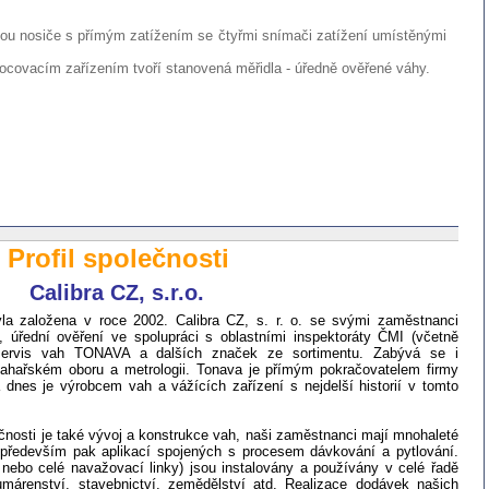
ou nosiče s přímým zatížením se čtyřmi snímači zatížení umístěnými
covacím zařízením tvoří stanovená měřidla - úředně ověřené váhy.
Profil společnosti
Calibra CZ, s.r.o.
yla založena v roce 2002. Calibra CZ, s. r. o. se svými zaměstnanci
e, úřední ověření ve spolupráci s oblastními inspektoráty ČMI (včetně
 servis vah TONAVA a dalších značek ze sortimentu. Zabývá se i
ahařském oboru a metrologii. Tonava je přímým pokračovatelem firmy
nes je výrobcem vah a vážících zařízení s nejdelší historií v tomto
ečnosti je také vývoj a konstrukce vah, naši zaměstnanci mají mnohaleté
 především pak aplikací spojených s procesem dávkování a pytlování.
 nebo celé navažovací linky) jsou instalovány a používány v celé řadě
márenství, stavebnictví, zemědělství atd. Realizace dodávek našich