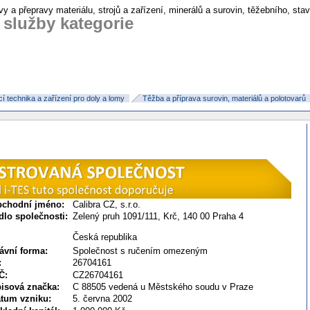
vy a přepravy materiálu, strojů a zařízení, minerálů a surovin, těžebního, st
 služby kategorie
 technika a zařízení pro doly a lomy
Těžba a příprava surovin, materiálů a polotovarů
chodní jméno:
Calibra CZ, s.r.o.
dlo společnosti:
Zelený pruh 1091/111, Krč, 140 00 Praha 4
Česká republika
ávní forma:
Společnost s ručením omezeným
:
26704161
Č:
CZ
26704161
isová značka:
C 88505 vedená u Městského soudu v Praze
tum vzniku:
5. června 2002