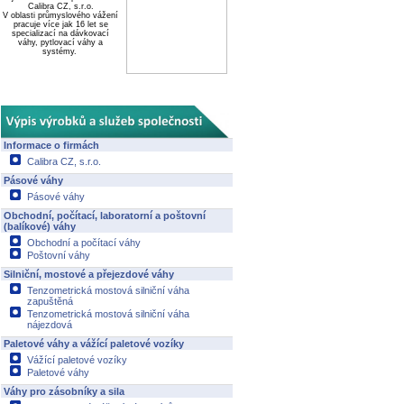
Calibra CZ, s.r.o.
V oblasti průmyslového vážení
pracuje více jak 16 let se
specializací na dávkovací
váhy, pytlovací váhy a
systémy.
Informace o firmách
Calibra CZ, s.r.o.
Pásové váhy
Pásové váhy
Obchodní, počítací, laboratorní a poštovní
(balíkové) váhy
Obchodní a počítací váhy
Poštovní váhy
Silniční, mostové a přejezdové váhy
Tenzometrická mostová silniční váha
zapuštěná
Tenzometrická mostová silniční váha
nájezdová
Paletové váhy a vážící paletové vozíky
Vážící paletové vozíky
Paletové váhy
Váhy pro zásobníky a sila