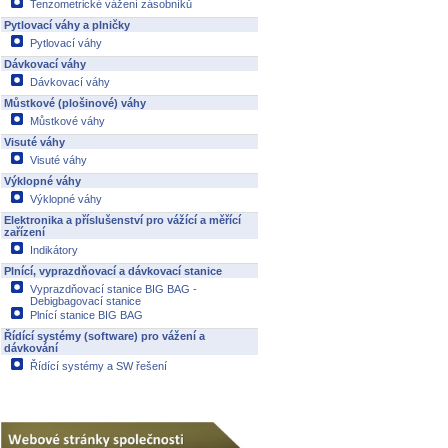
Tenzometrické vážení zásobníků
Pytlovací váhy a plničky
Pytlovací váhy
Dávkovací váhy
Dávkovací váhy
Můstkové (plošinové) váhy
Můstkové váhy
Visuté váhy
Visuté váhy
Výklopné váhy
Výklopné váhy
Elektronika a příslušenství pro vážící a měřící
zařízení
Indikátory
Plnící, vyprazdňovací a dávkovací stanice
Vyprazdňovací stanice BIG BAG -
Debigbagovací stanice
Plnící stanice BIG BAG
Řídící systémy (software) pro vážení a
dávkování
Řídící systémy a SW řešení