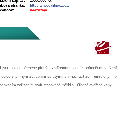
kladní kapitál:
1.000.000 Kč
bová stránka:
http://www.calibracz.cz/
cebook:
neexistuje
I
jsou nosiče břemene přímým zatížením s jedním snímačem zatížení
nosiče s přímým zatížením se čtyřmi snímači zatížení umístěnými v
covacím zařízením tvoří stanovená měřidla - úředně ověřené váhy.