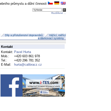
avebního průmyslu a důlní činnosti
Rozšířené ...
Díly a příslušenství dopravníků
Vážící, měřící
a dávkovací systémy
Kontakt
Kontakt:
Pavel Hurta
Mob.:
+420 603 861 978
Tel.:
+420 296 781 352
E-Mail:
hurta@calibracz.cz