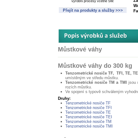
Zá
výrobní procesy včetně SW.
We
Přejít na produkty a služby >>>
Fa
Můstkové váhy
Můstkové váhy do 300 kg
Tenzometrické nosiče TF, TFI, TE, TE
umístěným ve středu můstku.
Tenzometrické nosiče TM a TMI
jsou 
rozích můstku.
Ve spojení s typově schváleným vyhodno
Druhy:
Tenzometrické nosiče TF
Tenzometrické nosiče TFI
Tenzometrické nosiče TE
Tenzometrické nosiče TEI
Tenzometrické nosiče TM
Tenzometrické nosiče TMI