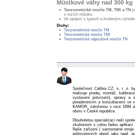
Můstkové váhy nad 300 kg
Tenzometrické nosiče TM, TMI a TN
js
v rozích můstku.
Ve spojení s typově schváleným vyhodno
Druhy:
Tenzometrické nosiče TM
Tenzometrické nosiče TMI
Tenzometrické nájezdové nosiče TN
Společnost Calibra CZ, s. r. o. b
realizuje prodej, montáž, kalibrac
vystavení potvrzení), opravy a
poradenstvím a konzultacemi ve v
KAMOR, založenou v roce 1894 a d
oboru v České republice.
Dlouholetou specializací naší spol
zkušenosti s celou řadou aplikací
Naše zařízení ( samostatné stroje
průmyslových oborů jako např. gu